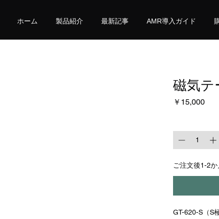
ホーム
製品紹介
最新記事
AMR導入ガイド
磁気テ
価
￥15,000
数量
*
ご注文後1-2
GT-620-S（