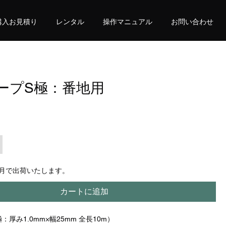
購入お見積り
レンタル
操作マニュアル
お問い合わせ
ープS極：番地用
格
か月で出荷いたします。
カートに追加
S極：厚み1.0mm×幅25mm 全長10m）