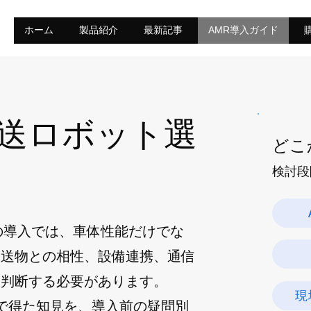
ホーム
製品紹介
最新記事
AMR導入ガイド
送ロボット選
どこ
​検討
の導入では、車体性能だけでな
搬送物との相性、設備連携、通信
て判断する必要があります。
現
証で得た知見を、導入前の疑問別