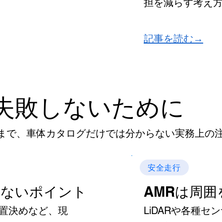
担を減らす考え
​記事を読む→
失敗しないために
まで、車体カタログだけでは分からない実務上の
安全走行
しないポイント
AMRは周
置決めなど、現
LiDARや各種