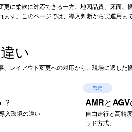
変更に柔軟に対応できる一方、地図品質、床面、搬送
れます。このページでは、導入判断から実運用ま
の違い
事、レイアウト変更への対応から、現場に適した
選定
う？
​AMRとA
導入環境の違い
自由走行と高精
ッド方式。