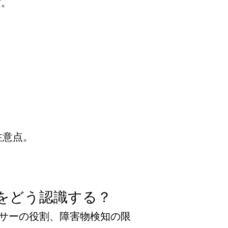
方。
注意点。
囲をどう認識する？
センサーの役割、障害物検知の限