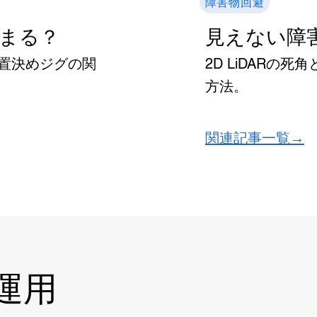
障害物回避
まる？
見えない障
置決めジグの関
2D LiDARの
方法。
関連記事一覧→
場運用