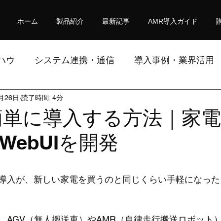
ホーム
製品紹介
最新記事
AMR導入ガイド
ハウ
システム連携・通信
導入事例・業界活用
月26日
読了時間: 4分
究ノート
簡単に導入する方法｜家
WebUIを開発
導入が、新しい家電を買うのと同じくらい手軽になった
、AGV（無人搬送車）やAMR（自律走行搬送ロボット