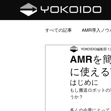
すべての記事
AMR導入ノウ
YOKOIDO編集部
1
AMR開発ストーリー
研
AMRを
に使える
はじめに
もし搬送ロボットの
うか？
多くの企業にとって