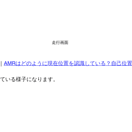
走行画面
｜
AMRはどのように現在位置を認識している？自己位
している様子になります。