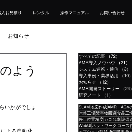
購入お見積り
レンタル
操作マニュアル
お問い合わせ
お知らせ
すべての記事
（72）
72件
AMR導入ノウハウ
（21）
電のよう
システム連携・通信
（3）
導入事例・業界活用
（10
お知らせ
（12）
12件の記
AMR開発ストーリー
（24
研究ノート
（1）
1件の記
らいかがでしょ
SLAM
地図作成
AMR・AGV
惣菜工場
障害物回避
食品工
停止位置精度
カゴ台車
設備
WebUI
ネットワーク
コース
）による自動化
オプション商品
通信障害
ラ