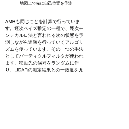
地図上で先に自己位置を予測
AMRも同じことを計算で行っていま
す。逐次ベイズ推定の一種で、逐次モ
ンテカルロ法と言われる次の状態を予
測しながら追跡を行っていくアルゴリ
ズムを使っています。その一つの手法
としてパーティクルフィルタが使われ
ます。移動先の候補をランダムに作
り、LiDARの測定結果との一致度を尤
度関数を用いて計算します。
尤度関数とは統計学における逆問題の
考え方で、未知のパラメータ下で観測
されたデータの尤もらしさを表現する
ものです。通常は「この場所にいたら
こう見えるはず」という順方向の計算
をしますが、ここでは「こう見えてい