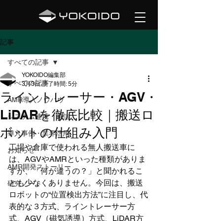
記事
すべての記事
YOKOIDO編集部
すべての記事
3月3日
読了時間: 5分
ライントレーサー・AGV・
AMR導入ノウハウ
LiDARを徹底比較｜搬送ロ
システム連携・通信
ボットの仕組み入門
導入事例・業界活用
工場や倉庫で使われる無人搬送車に
お知らせ
は、AGVやAMRといった種類がありま
AMR開発ストーリー
すが、「何が違うの？」と聞かれるこ
とも少なくありません。今回は、搬送
研究ノート
ロボットの“位置検出方法”に注目し、代
表的な３方式、ライントレーサー方
式、AGV（磁気誘導）方式、LiDAR方