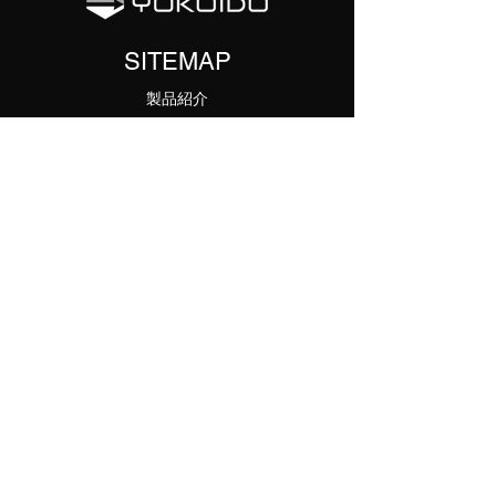
なくなり、各機器との連携がWiFiや
LTEといった無線通信で実現すること
SITEMAP
ができます。
製品紹介
​最新記事
工事不要で実現するエレベー
AMR導入ガイド
ター・自動ドア連携とは？
RFA規格とは？建物設備連携
操作方法
を標準化する共通インターフ
求人
ェース
お問合せ
※具体的には直接お問い合わせくださ
い
オフィス 〒461-0005 愛知県名古屋市東区東
桜 1-9-26 IKKOパーク栄ビル 3F
R&Dセンタ 〒
463-0086
愛知県名古屋市守山
区永森町246 -B号室
​お問合せ
080-8453-7185
（YOKOIDO直通）
​運営会社 株式会社GEクリエイティブ