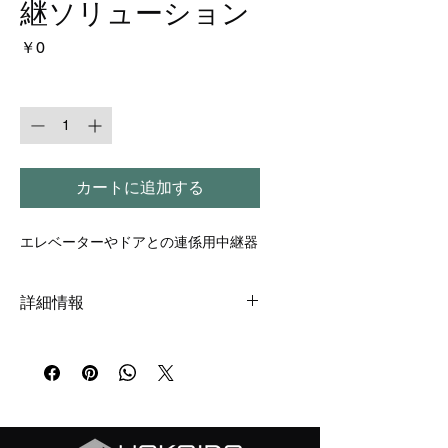
継ソリューション
価格
￥0
数量
*
カートに追加する
エレベーターやドアとの連係用中継器
詳細情報
LCIという共通インターフェース
（RFA規格準拠）を使った中継器を提
供することで、メーカーの違うエレベ
ーターや自動ドアとの連携を簡単に実
現できます。
建物の中を通すような配線工事が必要