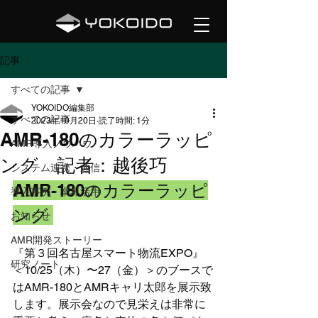
記事
すべての記事
YOKOIDO編集部
すべての記事
2023年10月20日
読了時間: 1分
AMR-180のカラーラッピ
AMR導入ノウハウ
ング 記者：越後巧
システム連携・通信
AMR-180のカラーラッピ
導入事例・業界活用
ング 
お知らせ
AMR開発ストーリー
『第３回名古屋スマート物流EXPO』
研究ノート
＜10/25（木）〜27（金）＞のブースで
はAMR-180とAMRキャリ太郎を展示致
します。展示会なので見栄えは非常に