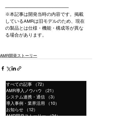
────────────────────
※本記事は開発当時の内容です。掲載
しているAMRは旧モデルのため、現在
の製品とは仕様・機能・構成等が異な
る場合があります。
AMR開発ストーリー
すべての記事
（72）
72件の記事
AMR導入ノウハウ
（21）
21件の記事
システム連携・通信
（3）
3件の記事
導入事例・業界活用
（10）
10件の記事
お知らせ
（12）
12件の記事
AMR開発ストーリー
（24）
24件の記事
研究ノート
（1）
1件の記事