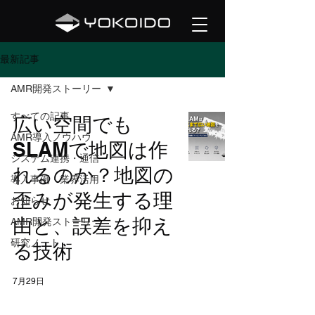
最新記事
AMR開発ストーリー
すべての記事
広い空間でも
AMR導入ノウハウ
SLAMで地図は作
システム連携・通信
れるのか？地図の
導入事例・業界活用
歪みが発生する理
お知らせ
由と、誤差を抑え
AMR開発ストーリー
研究ノート
る技術
7月29日