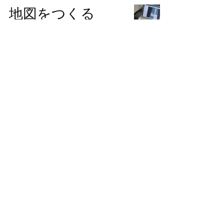
地図をつくる
AMRキャリ太郎
記者：越後巧
2023年10月19日
1
/
3
すべての記事
（72）
72件の記事
AMR導入ノウハウ
（21）
21件の記事
システム連携・通信
（3）
3件の記事
導入事例・業界活用
（10）
10件の記事
お知らせ
（12）
12件の記事
AMR開発ストーリー
（24）
24件の記事