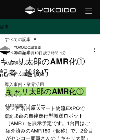
記事
すべての記事
YOKOIDO編集部
すべての記事
2023年10月10日
読了時間: 1分
キャリ太郎のAMR化①
AMR導入ノウハウ
記者：越後巧
システム連携・通信
導入事例・業界活用
キャリ太郎のAMR化① 
お知らせ
AMR開発ストーリー
第３回名古屋スマート物流EXPOで
は、2台の自律走行型搬送ロボット
研究ノート
（AMR）を展示予定です。1台目はご
紹介済みのAMR180（仮称）で、2台目
がセンコー商事さんの「キャリ太郎」