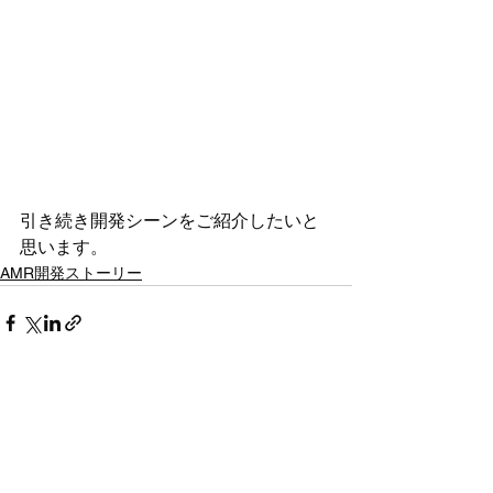
引き続き開発シーンをご紹介したいと
思います。 
AMR開発ストーリー
すべての記事
（72）
72件の記事
AMR導入ノウハウ
（21）
21件の記事
システム連携・通信
（3）
3件の記事
導入事例・業界活用
（10）
10件の記事
お知らせ
（12）
12件の記事