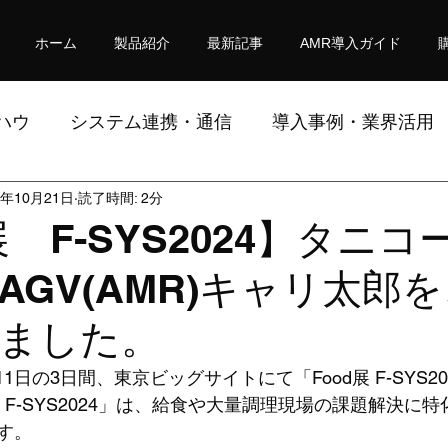
ホーム
製品紹介
最新記事
AMR導入ガイド
ハウ
システム連携・通信
導入事例・業界活用
4年10月21日
読了時間: 2分
究ノート
展 F-SYS2024】タニコ
AGV(AMR)キャリ太郎
ました。
ら11日の3日間、東京ビッグサイトにて「Food展 F-SYS2
展 F-SYS2024」は、給食や大量調理現場の課題解決に
す。