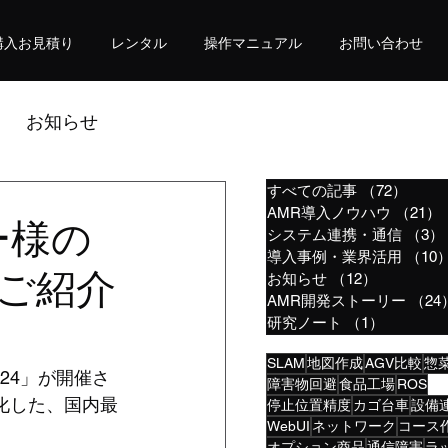
購入お見積り
レンタル
操作マニュアル
お問い合わせ
お知らせ
すべての記事
（72）
72件
AMR導入ノウハウ
（21）
ー様の
システム連携・通信
（3）
導入事例・業界活用
（10
をご紹介
お知らせ
（12）
12件の記
AMR開発ストーリー
（24
研究ノート
（1）
1件の記
SLAM
地図作成
AGV比較
惣
024」が開催さ
障害物回避
食品工場
ROS
特化した、国内最
停止位置精度
カゴ台車
設備
WebUI
ネットワーク
コース
オプション商品
通信障害
ラ