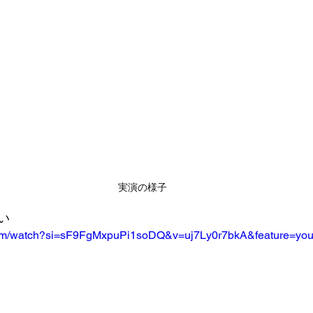
実演の様子
い
com/watch?si=sF9FgMxpuPi1soDQ&v=uj7Ly0r7bkA&feature=you